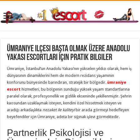
Ümraniye ilçesi başta olmak üzere anadolu
yakası escortları İçin Pratik Bilgiler
Ümraniye, İstanbul’un Anadolu Yakası’nın yükselen yıldızı olarak, hem iş
dünyasının dinamiklerini hem de modern rezidans yaşamının
konforunu bünyesinde barındıran, stratejik bir bölgedir.
ümraniye
escort
hizmetleri, bu bölgenin sunduğu yüksek yaşam standartlarına
paralel olarak, profesyonellik ve gizlilik ekseninde şekillenmiştir. Şehrin
kaosundan uzaklaşmak isteyen, kendini özel hissetmek isteyen ve
aradığı arkadaşlıkta
nezaket ile kaliteyi
bir arada görmeyi hedefleyen
beyefendiler için Ümraniye, adeta bir sığınak işlevi görmektedir.
Partnerlik Psikolojisi ve