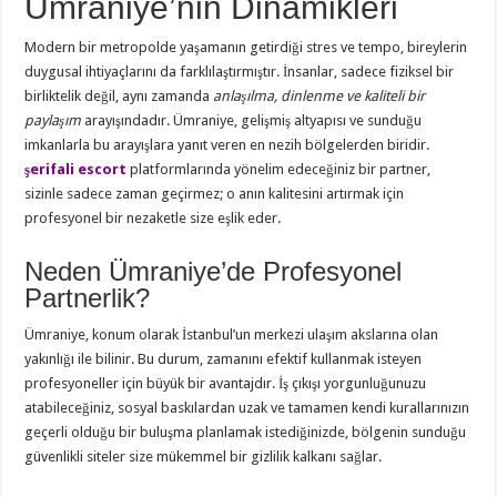
Ümraniye’nin Dinamikleri
Modern bir metropolde yaşamanın getirdiği stres ve tempo, bireylerin
duygusal ihtiyaçlarını da farklılaştırmıştır. İnsanlar, sadece fiziksel bir
birliktelik değil, aynı zamanda
anlaşılma, dinlenme ve kaliteli bir
paylaşım
arayışındadır. Ümraniye, gelişmiş altyapısı ve sunduğu
imkanlarla bu arayışlara yanıt veren en nezih bölgelerden biridir.
şerifali escort
platformlarında yönelim edeceğiniz bir partner,
sizinle sadece zaman geçirmez; o anın kalitesini artırmak için
profesyonel bir nezaketle size eşlik eder.
Neden Ümraniye’de Profesyonel
Partnerlik?
Ümraniye, konum olarak İstanbul’un merkezi ulaşım akslarına olan
yakınlığı ile bilinir. Bu durum, zamanını efektif kullanmak isteyen
profesyoneller için büyük bir avantajdır. İş çıkışı yorgunluğunuzu
atabileceğiniz, sosyal baskılardan uzak ve tamamen kendi kurallarınızın
geçerli olduğu bir buluşma planlamak istediğinizde, bölgenin sunduğu
güvenlikli siteler size mükemmel bir gizlilik kalkanı sağlar.