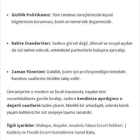
Gizlilik Politikamız:
Tüm randevu süreçlerinizde kişisel
bilgilerinizin korunması, bizim en temel etik değerimizdir.
Kalite Standartları:
Sadece görsel değil, zihinsel ve sosyal açıdan
da sizi tatmin edecek, entelektüel partnerlerle buluşma ayrıcalığı.
Zaman Yönetimi:
Dakiklik, bizim için profesyonelliğin temelidir.
Randevu saatleriniz titizlikle takip edilir.
Ümraniye’nin o modern ve ferah havasında, hayatın tüm
sorumluluklarını geride bırakıp, sadece
kendinize ayırdığınız o
değerli saatlerin
tadını çıkarın. Nitelikli bir arkadaşlık, aslında kendi
yaşam kalitenizi bir üst seviyeye taşıma sanatıdır.
İlgili içerikler:
Maltepe, Ataşehir: Anadolu Yakası Escort Rehberi.
|
Kadıköy ve Pendik Escort Hizmetlerine Genel Bakış